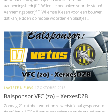
aannemingsbedrijf F. Willemse bedanken voor de steun!
Aannemingsbedrijf F. Willemse Kiezen voor een bouwer,
dat kan je doen op mooie woorden en plaatjes....
LAATSTE NIEUWS
17 OKTOBER 2018
Balsponsor VFC (zo) – XerxesDZB
Zondag 21 oktober wordt onze wedstrijdbal gesponsord
door Vetus. VFC wil Vetus bedanken voor de steun! Vetus