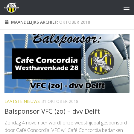
Doorgaan naar inhoud
MAANDELIJKS ARCHIEF:
OKTOBER 2018
LAATSTE NIEUWS
31 OKTOBER 2018
Balsponsor VFC (zo) – dvv Delft
Zondag 4 november wordt onze wedstrijdbal gesponsord
door Café Concordia. VFC wil Café Concordia bedanken