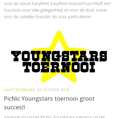
voor de steun! EasyRent EasyRent Autoverhuur heeft een
huurauto voor elke gelegenheid en voor elk doel, zowel
voor de zakelijke huurder als voor particulieren....
LAATSTE NIEUWS
24 OKTOBER 2018
PicNic Youngstars toernooi groot
succes!!
Vandaag stond het PicNic Youngstars toernooi op het