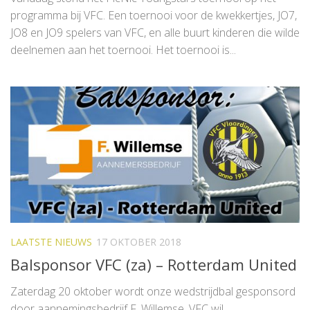
programma bij VFC. Een toernooi voor de kwekkertjes, JO7,
JO8 en JO9 spelers van VFC, en alle buurt kinderen die wilde
deelnemen aan het toernooi. Het toernooi is...
LAATSTE NIEUWS
17 OKTOBER 2018
Balsponsor VFC (za) – Rotterdam United
Zaterdag 20 oktober wordt onze wedstrijdbal gesponsord
door aannemingsbedrijf F. Willemse. VFC wil