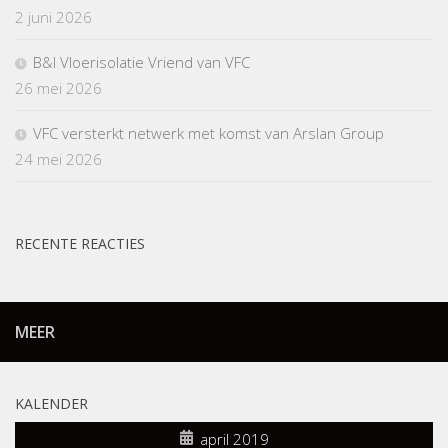
2 juni 2026
B&I Vloerisolatie Vriend van VFC
26 mei 2026
VFC versterkt netwerk met komst van Arslan Group
24 mei 2026
RECENTE REACTIES
MEER
KALENDER
april 2019