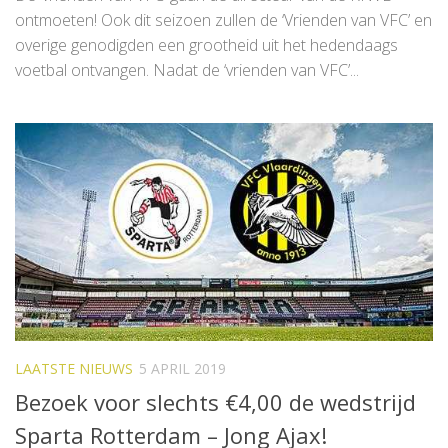
ontmoeten! Ook dit seizoen zullen de ‘Vrienden van VFC’ en
overige genodigden een grootheid uit het hedendaags
voetbal ontvangen. Nadat de ‘vrienden van VFC’...
LAATSTE NIEUWS
5 APRIL 2019
Bezoek voor slechts €4,00 de wedstrijd
Sparta Rotterdam – Jong Ajax!