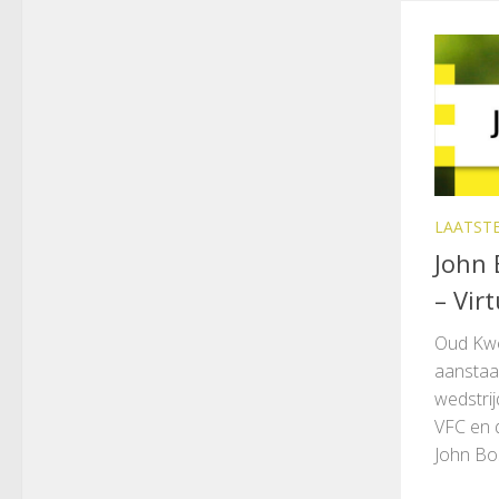
LAATST
John 
– Vir
Oud Kwe
aanstaa
wedstrij
VFC en 
John Bos