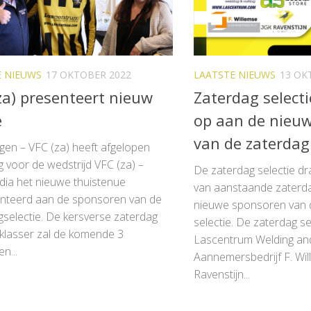
E NIEUWS
17 OKTOBER 2022
LAATSTE NIEUWS
13 OK
za) presenteert nieuw
Zaterdag selecti
e
op aan de nieu
van de zaterdag 
gen – VFC (za) heeft afgelopen
 voor de wedstrijd VFC (za) –
De zaterdag selectie dr
dia het nieuwe thuistenue
van aanstaande zaterd
nteerd aan de sponsoren van de
nieuwe sponsoren van 
gselectie. De kersverse zaterdag
selectie. De zaterdag se
klasser zal de komende 3
Lascentrum Welding and
n...
Aannemersbedrijf F. Wi
Ravenstijn...