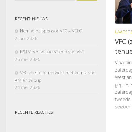
RECENT NIEUWS
Nemad balsponsor VFC – VELO
LAATST
2 juni 2026
VFC (
tenu
B&I Vloerisolatie Vriend van VFC
26 mei 2026
Vlaardin
zaterdag
VFC versterkt netwerk met komst van
Westlan
Arslan Group
geprese
24 mei 2026
zaterda
tweede 
seizoene
RECENTE REACTIES