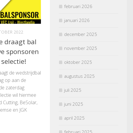
februari 2026
januari 2026
TOBER 2022
december 2025
e draagt bal
november 2025
we sponsoren
selectie!
oktober 2025
aagt de wedstrijdbal
augustus 2025
ag op aan de
de zaterdag
juli 2025
lectie wil hiermee
 Cutting, BeSolar,
juni 2025
llemse en JGK
april 2025
februari 2025