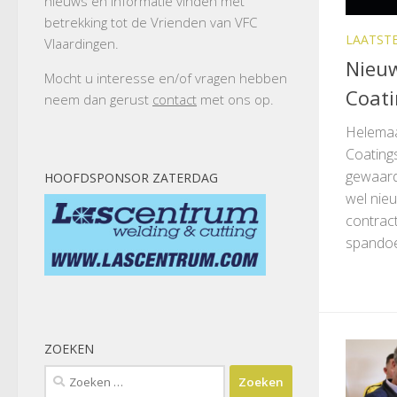
nieuws en informatie vinden met
betrekking tot de Vrienden van VFC
LAATST
Vlaardingen.
Nieuw
Mocht u interesse en/of vragen hebben
Coati
neem dan gerust
contact
met ons op.
Helemaal
Coatings
gewaard
HOOFDSPONSOR ZATERDAG
wel nieu
contrac
spandoek
ZOEKEN
Zoeken
naar: