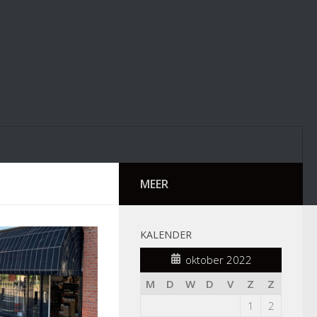
MEER
KALENDER
oktober 2022
M
D
W
D
V
Z
Z
1
2