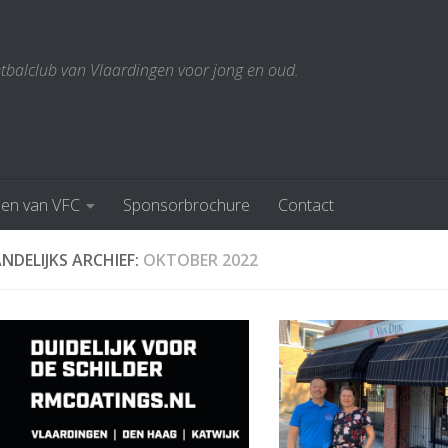
etbalclub van Vlaardingen voor jong en oud.
den van VFC
Sponsorbrochure
Contact
NDELIJKS ARCHIEF:
OKTOBER 2022