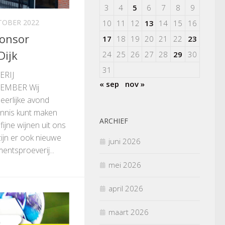
3
4
5
6
7
8
9
TOBER 2022
10
11
12
13
14
15
16
ponsor
17
18
19
20
21
22
23
Dijk
24
25
26
27
28
29
30
31
RIJ
« sep
nov »
EMBER Wij
eerlijke avond
ennis kunt maken
ARCHIEF
ijne wijnen uit ons
zijn er ook nieuwe
juni 2026
entsproeverij...
mei 2026
april 2026
maart 2026