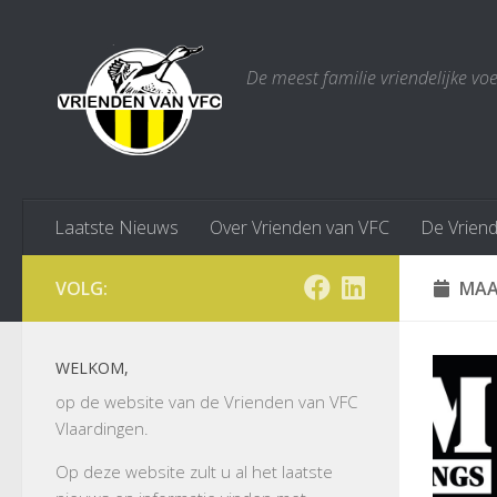
Doorgaan naar inhoud
De meest familie vriendelijke vo
Laatste Nieuws
Over Vrienden van VFC
De Vrien
VOLG:
MAA
WELKOM,
op de website van de Vrienden van VFC
Vlaardingen.
Op deze website zult u al het laatste