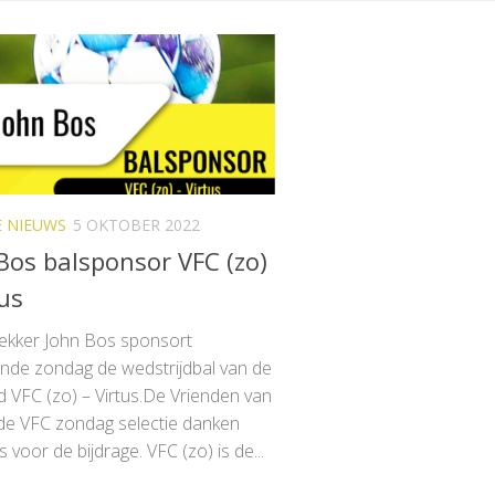
E NIEUWS
5 OKTOBER 2022
Bos balsponsor VFC (zo)
tus
kker John Bos sponsort
nde zondag de wedstrijdbal van de
d VFC (zo) – Virtus.De Vrienden van
de VFC zondag selectie danken
 voor de bijdrage. VFC (zo) is de...