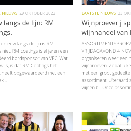
E NIEUWS
29 OKTOBER 2022
LAATSTE NIEUWS
23 OK
 langs de lijn: RM
Wijnproeverij s
ngs.
wijnhandel van 
 nieuw langs de lijn is RM
ASSORTIMENTSPROEVE
 niet. RM coatings is al jaren een
VRIJDAGAVOND 4 NOV
eerd bordsponsor van VFC. Wat
organiseren weer een h
w is, is dat RM Coatings het
wijnproeven! Zodat u k
t heeft opgewaardeerd met een
met een groot gedeelte f
....
assortiment! Uiteraard 
wijnen bij. Onze assortim