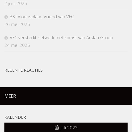
2 juni 2026
B&I Vloerisolatie Vriend van VFC
26 mei 2026
VFC versterkt netwerk met komst van Arslan Group
24 mei 2026
RECENTE REACTIES
MEER
KALENDER
juli 2023