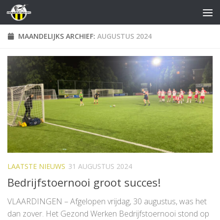
Doorgaan naar inhoud
MAANDELIJKS ARCHIEF:
AUGUSTUS 2024
LAATSTE NIEUWS
31 AUGUSTUS 2024
Bedrijfstoernooi groot succes!
VLAARDINGEN – Afgelopen vrijdag, 30 augustus, was het
dan zover. Het Gezond Werken Bedrijfstoernooi stond op