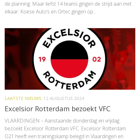
de planning. Maar liefst 14 teams gingen de strijd aan met
elkaar. Koese Auto’s en Ortec gingen op...
LAATSTE NIEUWS
12 AUGUSTUS 2024
Excelsior Rotterdam bezoekt VFC
VLAARDINGEN – Aanstaande donderdag en vrijdag
bezoekt Excelsior Rotterdam VFC. Excelsior Rotterdam
O21 heeft een trainingskamp belegd in Vlaardingen en