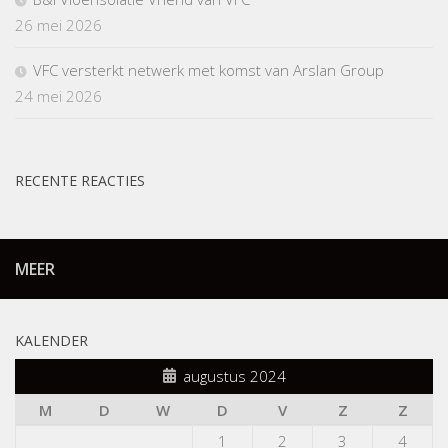
26 mei 2026
VFC versterkt netwerk met komst van Arslan Group
24 mei 2026
RECENTE REACTIES
MEER
KALENDER
augustus 2024
M
D
W
D
V
Z
Z
1
2
3
4