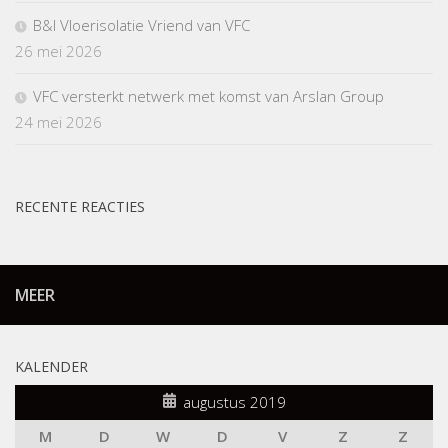
B&I Vloerisolatie Vriend van VFC
26 mei 2026
VFC versterkt netwerk met komst van Arslan Group
24 mei 2026
RECENTE REACTIES
MEER
KALENDER
augustus 2019
M
D
W
D
V
Z
Z