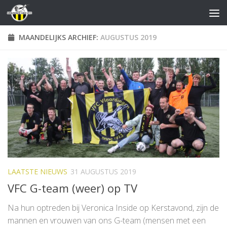
Doorgaan naar inhoud
MAANDELIJKS ARCHIEF:
AUGUSTUS 2019
LAATSTE NIEUWS
31 AUGUSTUS 2019
VFC G-team (weer) op TV
Na hun optreden bij Veronica Inside op Kerstavond, zijn de
mannen en vrouwen van ons G-team (mensen met een