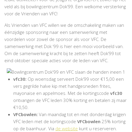
veld als bij bowlingcentrum Dok’99. Een welkome versterking
voor de Vrienden van VFC!
Als Vrienden van VFC willen we de omschakeling maken van
éénzijdige sponsoring naar een samenwerking met
voordelen voor zowel de sponsor als voor VFC. De
samenwerking met Dok ‘99 is hier een mooi voorbeeld van.
Om de samenwerking kracht bij te zetten heeft Dok’99 tot
eind oktober speciale acties voor de leden van VFC.
vfc30:
Op woensdag serveert Dok’99 voor €15,00 een
vers gegrilde halve kip met handgesneden frites,
mayonaise en appelmoes. Met de kortingscode
vfc30
ontvangen de VFC leden 30% korting en betalen zij maar
€10,50.
VFCbowlen:
Van maandag tot en met donderdag krijgen
VFC leden met de kortingscode
VFCbowlen
25% korting
op de baanhuur. Via
de website
kunt u reserveren.