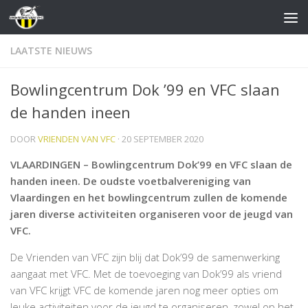
Doorgaan naar inhoud
LAATSTE NIEUWS
Bowlingcentrum Dok ’99 en VFC slaan
de handen ineen
DOOR
VRIENDEN VAN VFC
·
20 SEPTEMBER 2020
VLAARDINGEN – Bowlingcentrum Dok’99 en VFC slaan de
handen ineen. De oudste voetbalvereniging van
Vlaardingen en het bowlingcentrum zullen de komende
jaren diverse activiteiten organiseren voor de jeugd van
VFC.
De Vrienden van VFC zijn blij dat Dok’99 de samenwerking
aangaat met VFC. Met de toevoeging van Dok’99 als vriend
van VFC krijgt VFC de komende jaren nog meer opties om
leuke activiteiten voor de jeugd te organiseren, zowel op het