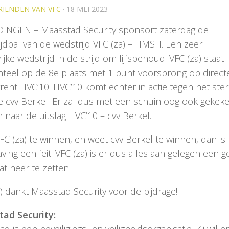
RIENDEN VAN VFC
·
18 MEI 2023
INGEN – Maasstad Security sponsort zaterdag de
jdbal van de wedstrijd VFC (za) – HMSH. Een zeer
ijke wedstrijd in de strijd om lijfsbehoud. VFC (za) staat
eel op de 8e plaats met 1 punt voorsprong op direct
rent HVC’10. HVC’10 komt echter in actie tegen het ste
e cvv Berkel. Er zal dus met een schuin oog ook gekek
naar de uitslag HVC’10 – cvv Berkel.
C (za) te winnen, en weet cvv Berkel te winnen, dan is
ing een feit. VFC (za) is er dus alles aan gelegen een 
at neer te zetten.
) dankt Maasstad Security voor de bijdrage!
ad Security:
d is een beveiligings- en veiligheidsorganisatie. Zij wille