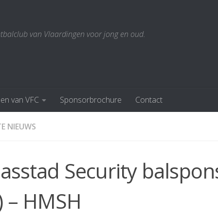
etbalclub van Vlaardingen voor jong en oud.
den van VFC
Sponsorbrochure
Contact
E NIEUWS
asstad Security balspon
a) – HMSH