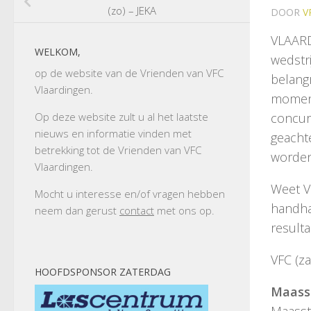
(zo) – JEKA
DOOR
V
VLAARD
WELKOM,
wedstri
op de website van de Vrienden van VFC
belangr
Vlaardingen.
moment
concur
Op deze website zult u al het laatste
nieuws en informatie vinden met
geacht
betrekking tot de Vrienden van VFC
worden 
Vlaardingen.
Weet VF
Mocht u interesse en/of vragen hebben
handhav
neem dan gerust
contact
met ons op.
resulta
VFC (za
HOOFDSPONSOR ZATERDAG
Maasst
Maassta