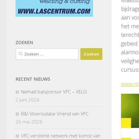
bijdra
aan voo
het mee
terecht
ZOEKEN
gebied 
alarmo
Zoeken
naar:
veilig
cursus
RECENT NIEUWS
www.ma
Nemad balsponsor VFC – VELO
2 juni 2026
B&I Vloerisolatie Vriend van VFC
26 mei 2026
VFC versterkt netwerk met komst van