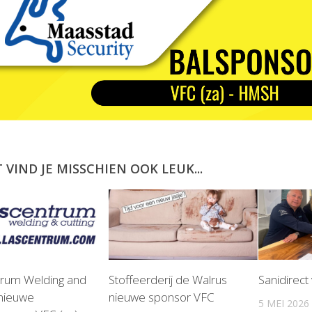
T VIND JE MISSCHIEN OOK LEUK...
rum Welding and
Stoffeerderij de Walrus
Sanidirect
 nieuwe
nieuwe sponsor VFC
5 MEI 2026