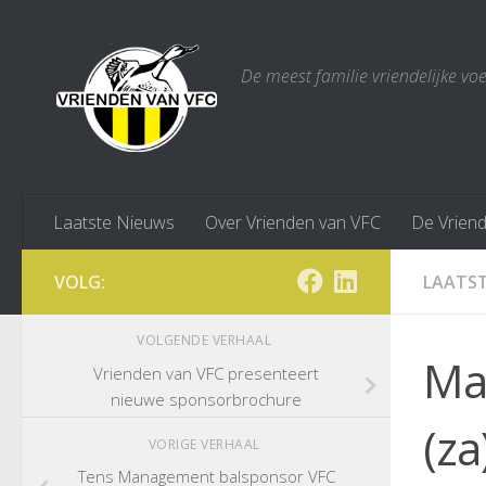
Doorgaan naar inhoud
De meest familie vriendelijke vo
Laatste Nieuws
Over Vrienden van VFC
De Vrien
VOLG:
LAATST
VOLGENDE VERHAAL
Ma
Vrienden van VFC presenteert
nieuwe sponsorbrochure
(z
VORIGE VERHAAL
Tens Management balsponsor VFC