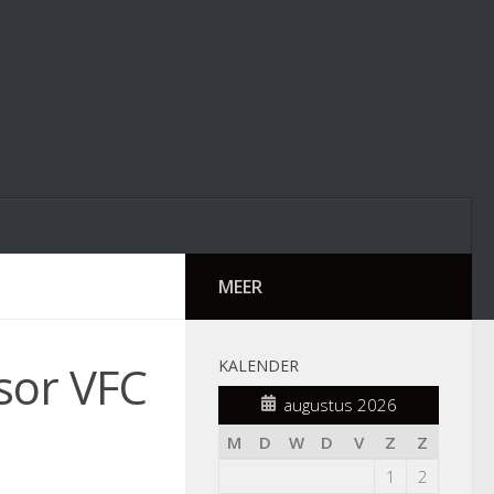
MEER
sor VFC
KALENDER
augustus 2026
M
D
W
D
V
Z
Z
1
2