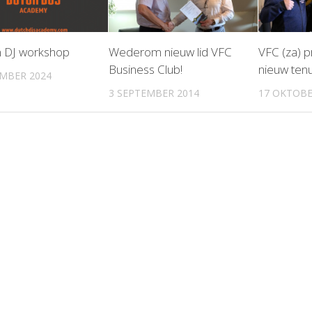
n DJ workshop
Wederom nieuw lid VFC
VFC (za) p
Business Club!
nieuw ten
MBER 2024
3 SEPTEMBER 2014
17 OKTOBE