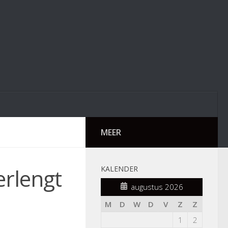
MEER
rlengt
KALENDER
augustus 2026
M
D
W
D
V
Z
Z
1
2