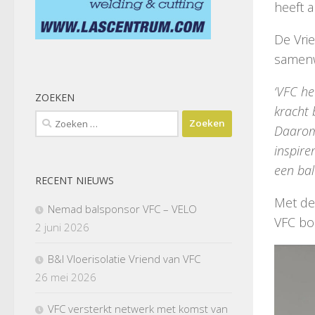
heeft 
De Vri
samenw
‘VFC he
ZOEKEN
kracht 
Zoeken
Daarom
naar:
inspire
een bal
RECENT NIEUWS
Met de
Nemad balsponsor VFC – VELO
VFC bo
2 juni 2026
B&I Vloerisolatie Vriend van VFC
26 mei 2026
VFC versterkt netwerk met komst van