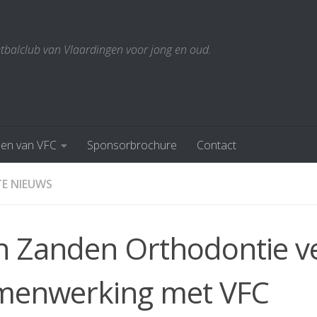
etbalclub van Vlaardingen voor jong en oud.
den van VFC
Sponsorbrochure
Contact
E NIEUWS
n Zanden Orthodontie ve
menwerking met VFC