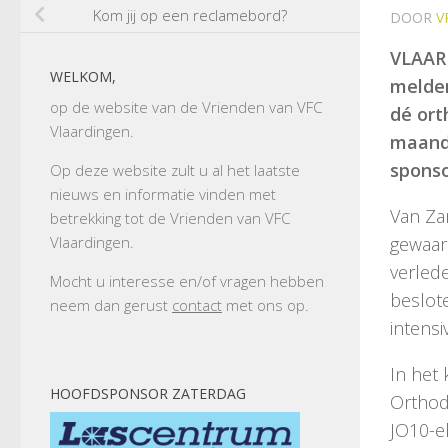
Kom jij op een reclamebord?
DOOR
V
VLAARD
WELKOM,
melde
op de website van de Vrienden van VFC
dé ort
Vlaardingen.
maand 
sponso
Op deze website zult u al het laatste
nieuws en informatie vinden met
Van Za
betrekking tot de Vrienden van VFC
Vlaardingen.
gewaar
verled
Mocht u interesse en/of vragen hebben
beslot
neem dan gerust
contact
met ons op.
intensi
In het
HOOFDSPONSOR ZATERDAG
Orthod
JO10-el