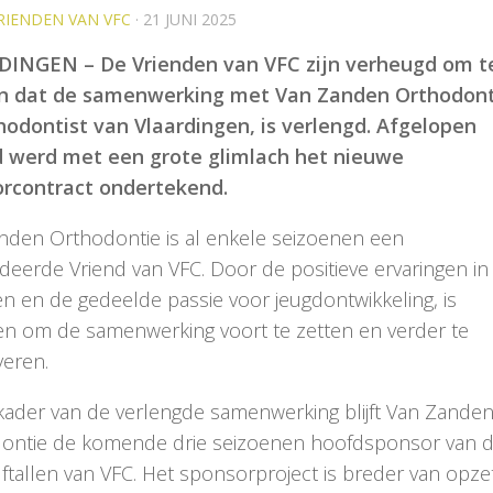
RIENDEN VAN VFC
·
21 JUNI 2025
INGEN – De Vrienden van VFC zijn verheugd om t
n dat de samenwerking met Van Zanden Orthodont
hodontist van Vlaardingen, is verlengd. Afgelopen
werd met een grote glimlach het nieuwe
rcontract ondertekend.
nden Orthodontie is al enkele seizoenen een
deerde Vriend van VFC. Door de positieve ervaringen in
en en de gedeelde passie voor jeugdontwikkeling, is
en om de samenwerking voort te zetten en verder te
veren.
 kader van de verlengde samenwerking blijft Van Zande
ontie de komende drie seizoenen hoofdsponsor van 
ftallen van VFC. Het sponsorproject is breder van opze