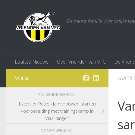
Doorgaan naar inhoud
De meest familie vriendelijke vo
Laatste Nieuws
Over Vrienden van VFC
De Vrien
VOLG:
LAATST
VOLGENDE VERHAAL
Va
Excelsior Rotterdam vrouwen starten
voorbereiding met trainingskamp in
Vlaardingen
sa
VORIGE VERHAAL