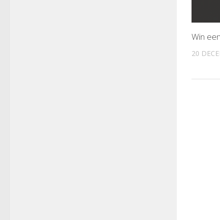
Win ee
20 DECE