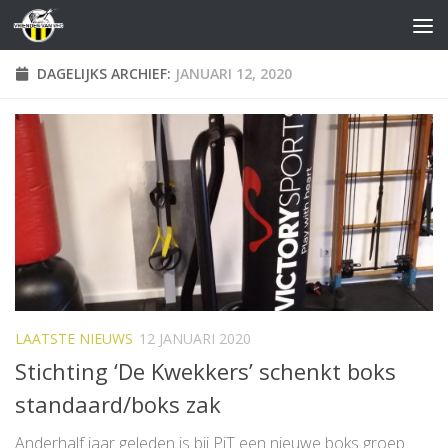
Doorgaan naar inhoud
DAGELIJKS ARCHIEF:
JANUARI 12, 2020
LAATSTE NIEUWS
12 JANUARI 2020
Stichting ‘De Kwekkers’ schenkt boks
standaard/boks zak
Anderhalf jaar geleden is bij PiT een nieuwe boks groep