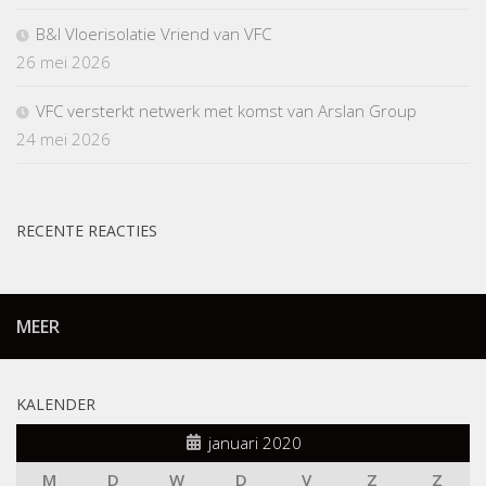
B&I Vloerisolatie Vriend van VFC
26 mei 2026
VFC versterkt netwerk met komst van Arslan Group
24 mei 2026
RECENTE REACTIES
MEER
KALENDER
januari 2020
M
D
W
D
V
Z
Z